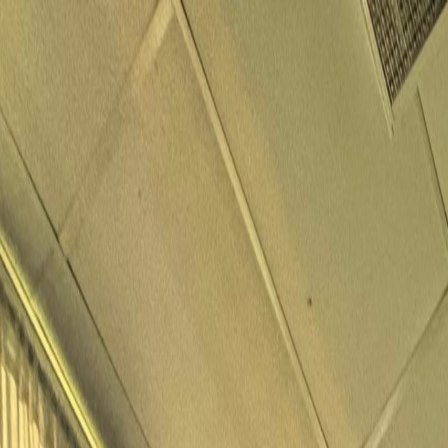
Iniciar Sesión
Acceso rápido
Última hora
Opinión
Deportes
Cultura
Ambiente
Buenas Noticia
Referencia del BCCR
Tipo de cambio
Compra
₡
...