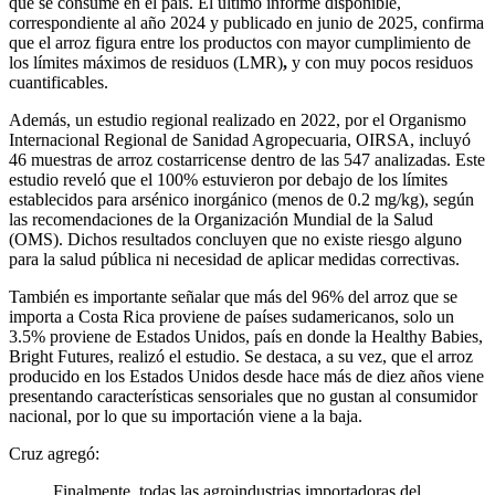
que se consume en el país. El último informe disponible,
correspondiente al año 2024 y publicado en junio de 2025, confirma
que el arroz figura entre los productos con mayor cumplimiento de
los límites máximos de residuos (LMR)
,
y con muy pocos residuos
cuantificables.
Además, un estudio regional realizado en 2022, por el Organismo
Internacional Regional de Sanidad Agropecuaria, OIRSA, incluyó
46 muestras de arroz costarricense dentro de las 547 analizadas. Este
estudio reveló que el 100% estuvieron por debajo de los límites
establecidos para arsénico inorgánico (menos de 0.2 mg/kg), según
las recomendaciones de la Organización Mundial de la Salud
(OMS). Dichos resultados concluyen que no existe riesgo alguno
para la salud pública ni necesidad de aplicar medidas correctivas.
También es importante señalar que más del 96% del arroz que se
importa a Costa Rica proviene de países sudamericanos, solo un
3.5% proviene de Estados Unidos, país en donde la Healthy Babies,
Bright Futures, realizó el estudio. Se destaca, a su vez, que el arroz
producido en los Estados Unidos desde hace más de diez años viene
presentando características sensoriales que no gustan al consumidor
nacional, por lo que su importación viene a la baja.
Cruz agregó:
Finalmente, todas las agroindustrias importadoras del