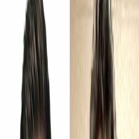
Presentado por
Hoy
Fiscal general del gobierno de Trump
ordena pedir la pena de muerte contra
Luigi Mangione
Publicado el
1 de abril de 2025
Luis Manuel Madrigal
Luis Manuel Madrigal
1 abr 2025 3:39 p.m.
Periodista desde el 2010 con experiencia en medios nacionales e
internacionales. Encargado de dar cobertura a la Asamblea