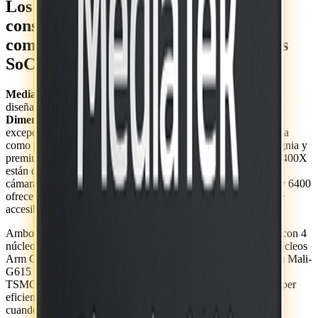
Los más recientes chipsets de bajo
consumo complementan la cartera
completa de Dimensity con los mejores
SoC móviles de su clase.
MediaTek
anunció un trío de nuevos chipsets ultraeficientes
diseñados para ser una parte integral de la familia
MediaTek
Dimensity,
líder en la industria, que ofrece experiencias
excepcionales tanto para dispositivos móviles de alta tecnología
como para convencionales y así complementar las ofertas insignia y
premium de Dimensity 9400 y 8400. Los Dimensity 7400 y 7400X
están diseñados para ofrecer tecnología avanzada de juegos y
cámaras con IA a los consumidores, mientras que el Dimensity 6400
ofrece un rendimiento fantástico y 5G mejorado en un paquete
accesible.
Ambos chipsets Dimensity 7400 integran una CPU octa-core con 4
núcleos Arm Cortex-A78 que funcionan hasta 2.6 GHz y 4 núcleos
Arm Cortex-A55 de hasta 2.0 GHz, además de una GPU Arm Mali-
G615 MC2. Construidos sobre el nodo de proceso de 4 nm de
TSMC, los Dimensity 7400 y 7400X funcionan de manera súper
eficiente, utilizando entre un 14% y un 36% menos de energía
cuando se juega, en comparación con los chipsets de la