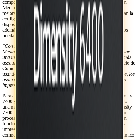
competencia. Además, los SoC cuentan con compatibilidad con
MediaTek Advanced Gaming Technology (MAGT) 3.0 para
mejorar el rendimiento gráfico, optimizaciones de IA que ajustan la
configuración del juego en función de la carga de trabajo del
dispositivo, reducen el retraso para una respuesta más rápida y
además ofrece ahorro de energía avanzado para que los usuarios
puedan disfrutar de sesiones de juego más largas.
"Con nuestros chipsets Dimensity 7400 y Dimensity 6400,
MediaTek se está demostrando una vez más que es posible llevar
una increíble experiencia de smartphone a rangos de precios más
asequibles",
dijo el
Dr. Yenchi Lee,
gerente general del Negocio de
Comunicaciones Inalámbricas de MediaTek.
"Ya sea jugando,
usando las últimas aplicaciones de IA o tomando fotos y videos, los
usuarios pueden disfrutar de un rendimiento significativo y una
impresionante eficiencia energética con la familia Dimensity".
Para aumentar el rendimiento de las aplicaciones de IA, Dimensity
7400 y Dimensity 7400X integran la NPU 6.0 de MediaTek, con
una mejora del 15% en el rendimiento con respecto a la Dimensity
7300. Además, ofrecen capacidades multimedia premium con un
procesador de imagen (ISP) de gama alta Imagiq 950 y admiten
funciones avanzadas de cámara con IA para capturar imágenes
impresionantes, incluso con poca luz. Los chips también son
compatibles con Google Ultra HDR para un mayor rango dinámico,