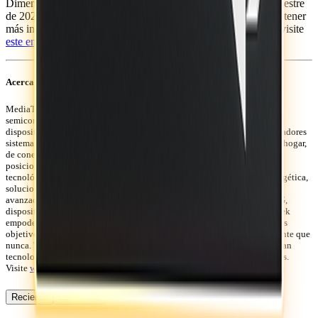
Dimensity 7400 y 7400X estarán disponibles en el primer trimestre
de 2025; Dimensity 6400 está actualmente disponible. Para obtener
más información sobre el portafolio Dimensity de MediaTek, visite
este enlace.
Acerca de MediaTek Inc.
MediaTek Incorporated (TWSE: 2454) es una empresa global de
semiconductores sin fábrica que permite conectar casi 2 mil millones de
dispositivos al año. Somos líderes del mercado en el desarrollo de innovadores
sistemas en chip (SoC) para productos móviles, de entretenimiento en el hogar,
de conectividad y de IoT. Nuestra dedicación a la innovación nos ha
posicionado como una fuerza impulsora del mercado en varias áreas
tecnológicas clave, incluidas tecnologías móviles de alta eficiencia energética,
soluciones automotrices y una amplia gama de productos multimedia
avanzados como teléfonos inteligentes, tabletas, televisores digitales, 5G,
dispositivos de asistente de voz (VAD) y dispositivos portátiles. MediaTek
empodera e inspira a las personas a expandir sus horizontes y alcanzar sus
objetivos a través de tecnología inteligente, de manera más fácil y eficiente que
nunca. Trabajamos con las marcas que más te gustan para hacer que la gran
tecnología sea accesible para todos, y es el motor de todo lo que hacemos.
Visite
www.mediatek.com
para obtener más información.
Reciente
Lo
+
leído