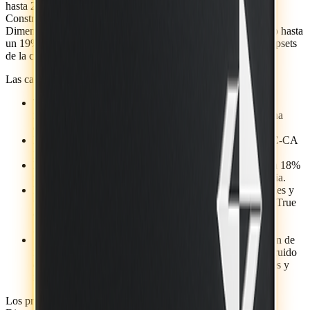
hasta 2.0 GHz, además de una GPU Arm Mali-G57 MC2.
Construido sobre el nodo de proceso de 6 nm de TSMC, el
Dimensity 6400 funciona de manera súper eficiente, utilizando hasta
un 19% menos de energía al jugar en comparación con los chipsets
de la competencia.
Las características clave del chipset incluyen:
Tecnología MediaTek Bluetooth Wi-Fi HyperCoex que
reduce la latencia de los juegos hasta en un 90% para una
experiencia de juego más fluida.
El módem Sub-6 5G Release 16 es compatible con 2CC-CA
para mejorar la conectividad.
Hasta un 33% más rápido en el enlace descendente y un 18%
más en el ascendente en comparación con la competencia.
Permite pantallas de mil millones de colores con imágenes y
videos reales de 10 bits para imágenes vívidas y admite True
Color Accuracy para mejorar la corrección del color,
generando imágenes más precisas y realistas.
Sensores de cámara de 108 MP mejorados con reducción de
ruido de fotogramas múltiples (MFNR) y reducción de ruido
de paso bajo (LPNR) de MediaTek y Arcsoft para selfies y
retratos más nítidos.
Los primeros teléfonos inteligentes impulsados por MediaTek