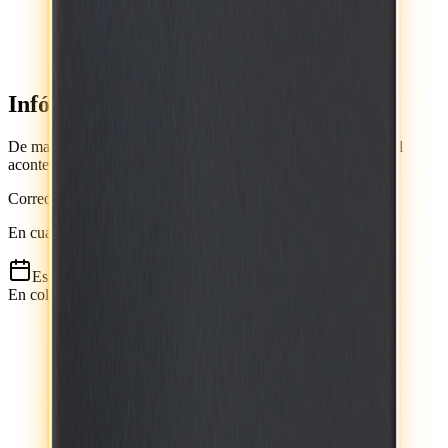
Infórmese rápido y gratis
De martes a viernes le contamos las noticias más relevantes del
acontecer nacional como solo Delfino.cr puede hacerlo.
Correo Electrónico
En cualquier momento puede salirse de la lista de correos.
Esta
noticia
es de
hace 1 año
En colaboración con: