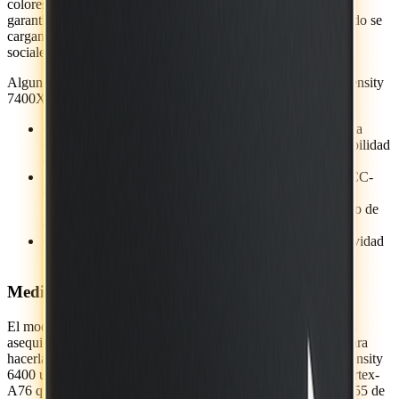
colores vivos y un mejor contraste para fotos y videos. Esto
garantiza que las fotos y los videos conservan su calidad cuando se
cargan desde el teléfono inteligente de un usuario a las redes
sociales.
Algunas características adicionales de Dimensity 7400 y Dimensity
7400X incluyen:
Compatibilidad con teléfonos plegables de doble pantalla
(7400X) para dar a los fabricantes de equipos más flexibilidad
de diseño.
Módem 5G R16 con agregación de portadoras 3CC (3CC-
CA) que aprovecha las tecnologías UltraSave 3.0+ de
MediaTek para proporcionar un 20% menos de consumo de
energía en comparación con la competencia.
Compatibilidad con Wi-Fi 6E tribanda para una conectividad
inalámbrica multigigabit rápida y fiable.
MediaTek Dimensity 6400
El modelo más reciente en la serie Dimensity 6000 de chipsets
asequibles mejora las últimas funciones de conectividad 5G para
hacerlas accesibles a más personas en todo el mundo. El Dimensity
6400 utiliza una CPU de ocho núcleos con 2 núcleos Arm Cortex-
A76 que funcionan hasta 2.5 GHz y 6 núcleos Arm Cortex-A55 de