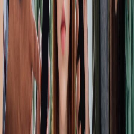
iniciativa con talleres, contenido
educativo y alianzas con expertos para
empoderar a las jóvenes costarricenses.
Conscientes del impacto que el
bullying
tiene en la salud mental de
los adolescentes costarricenses
, Saba,
una marca de
Essity,
de
origen sueco, líder global en higiene y salud que rompe barreras por
el bienestar, y Diario Adolescente refuerzan su compromiso con
la
educación y el bienestar emocional
de la juventud costarricense.
En un contexto alarmante donde
Costa Rica se posiciona como el
país con más casos de acoso escolar a nivel mundial
, con un 44%
de estudiantes afectados según el informe PISA (Programme for
International Student Assessment), esta alianza busca generar
conciencia y brindar herramientas para el autocuidado y la
autoestima.
Carolina Solorzano
indicó:
El bullying no solo interfiere con el desarrollo
académico de las jóvenes, sino que también tiene
graves repercusiones en su salud mental y física. Por
ejemplo, de acuerdo con el estudio
Taboo Tracker
desarrollado por Saba
, el
43% de los costarricenses