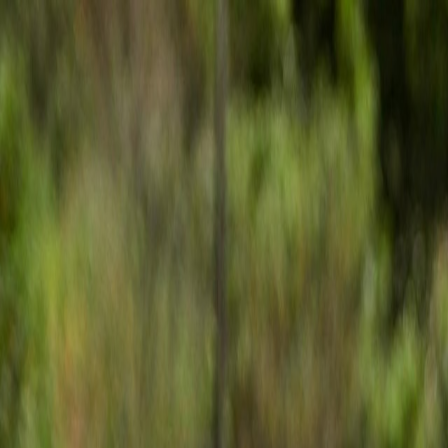
Iniciar Sesión
Acceso rápido
Última hora
Opinión
Deportes
Cultura
Ambiente
Buenas Noticia
Referencia del BCCR
Tipo de cambio
Compra
₡
...