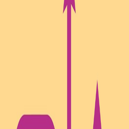
el aula a la empresa
or universitario. Especialista en innovación y emprendimiento.