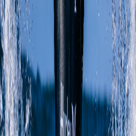
16 de septiembre
El surfista costarricense
Carlos Muñoz, quien también compite en
este circuito,
no pudo participar en la tercera parada de Tour
Mundial, en Portugal,
porque se está recuperando de una cirugía
en el hombro derecho.
Todos los eventos se podrán ver en vivo
por la página oficial de la
organización
en
www.worldsurfleague.com
Reciente
Lo
+
leído