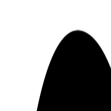
Venta
₡
...
Presentado por
Columnas
La salud mental y la sostenibilidad
Publicado el
10 de octubre de 2021
Karla Chaves Brenes
Karla Chaves Brenes
10 oct 2021 6:42 p.m.
Comunicadora estratégica y emprendedora social.