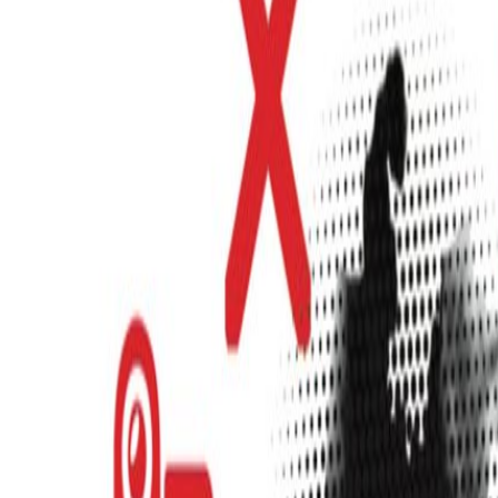
s?
]delfino.cr