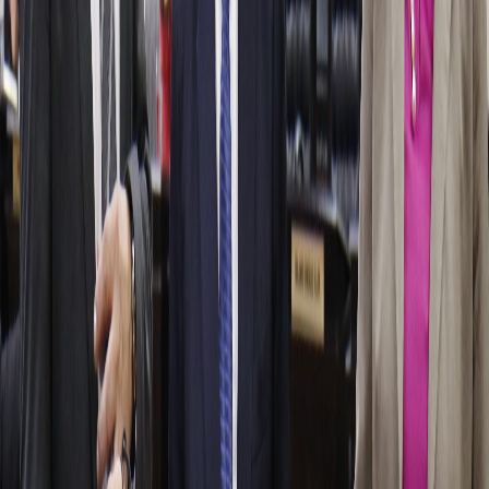
Compartir en X
Etiquetas del artículo
Poder Judicial
Jesús Ramírez
Corte Suprema
Sala III