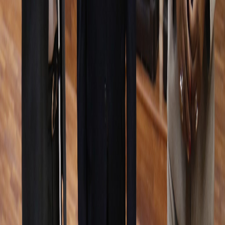
Reciente
Lo
+
leído