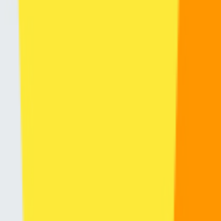
legisladores: ¿Qué se está proponiendo en l
. Aficionado a Excel. Correo: may[arroba]delfino.cr