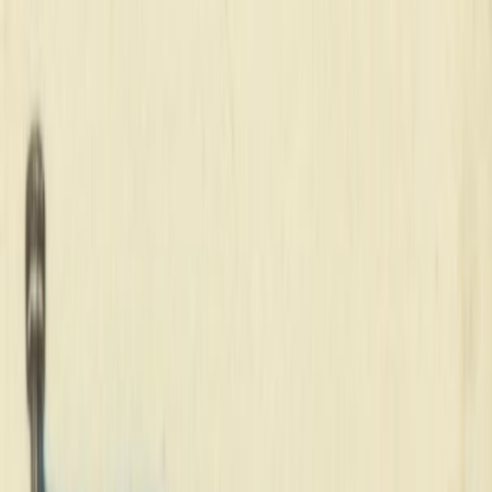
Iniciar Sesión
Acceso rápido
Última hora
Opinión
Deportes
Cultura
Ambiente
Buenas Noticias
Referencia del BCCR
Tipo de cambio
Compra
₡
...
Venta
₡
...